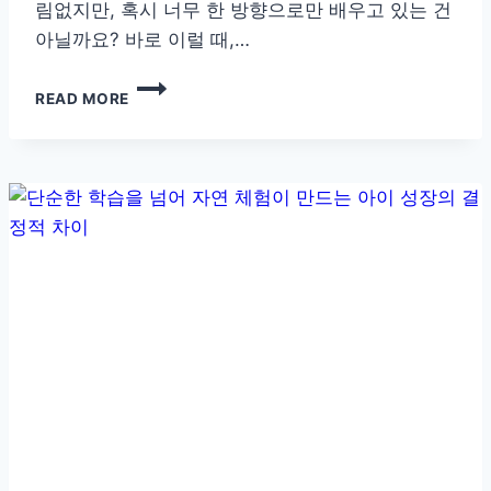
림없지만, 혹시 너무 한 방향으로만 배우고 있는 건
아닐까요? 바로 이럴 때,…
초
READ MORE
등
학
생
농
어
촌
체
험
학
습
의
가
치
와
농
어
촌