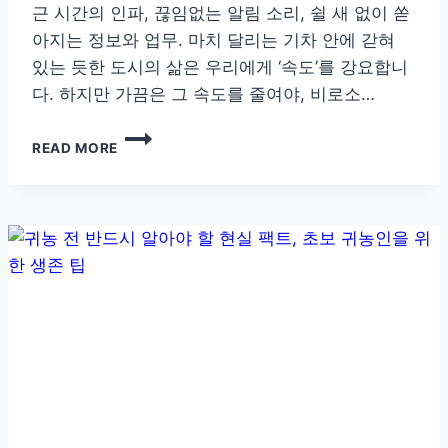
근 시간의 인파, 끊임없는 알림 소리, 쉴 새 없이 쏟
아지는 정보와 업무. 마치 달리는 기차 안에 갇혀
있는 듯한 도시의 삶은 우리에게 ‘속도’를 강요합니
다. 하지만 가끔은 그 속도를 줄여야, 비로소…
농
READ MORE
촌
이
선
물
하
는
진
짜
힐
링
시
간,
농
촌