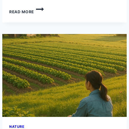
아
READ MORE
이
나
비
고
객
센
터
전
화
번
호
NATURE