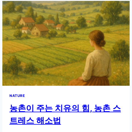
용
한
환
경
이
스
트
레
스
에
미
치
는
놀
라
NATURE
운
효
농촌이 주는 치유의 힘, 농촌 스
과
트레스 해소법