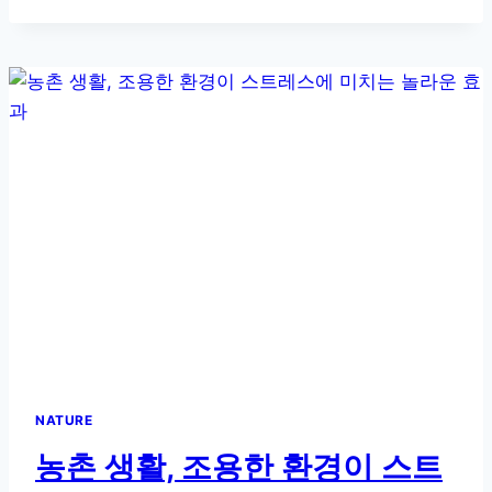
이
들
려
주
는
위
로,
농
촌
이
치
유
가
되
는
이
유
NATURE
농촌 생활, 조용한 환경이 스트