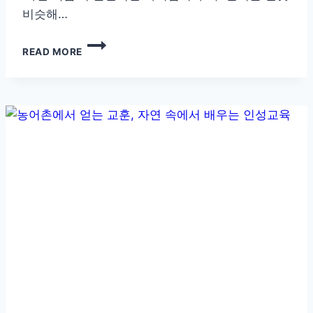
비슷해…
단
READ MORE
순
한
학
습
을
넘
어
자
연
체
험
이
만
드
는
아
이
성