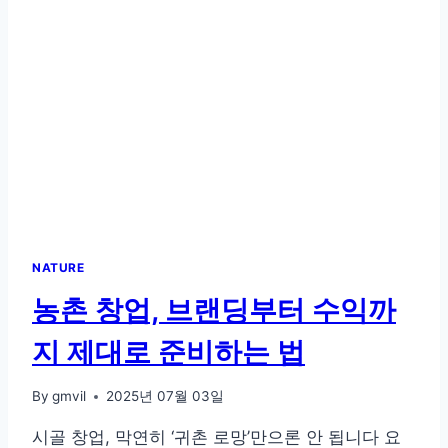
의
힘,
농
촌
스
트
레
스
해
소
법
NATURE
농촌 창업, 브랜딩부터 수익까
지 제대로 준비하는 법
By
gmvil
2025년 07월 03일
시골 창업, 막연히 ‘귀촌 로망’만으론 안 됩니다 요