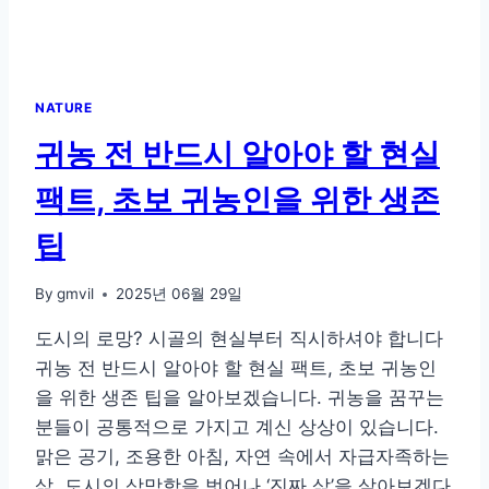
에
서
얻
는
마
NATURE
음
의
귀농 전 반드시 알아야 할 현실
평
화
팩트, 초보 귀농인을 위한 생존
팁
By
gmvil
2025년 06월 29일
도시의 로망? 시골의 현실부터 직시하셔야 합니다
귀농 전 반드시 알아야 할 현실 팩트, 초보 귀농인
을 위한 생존 팁을 알아보겠습니다. 귀농을 꿈꾸는
분들이 공통적으로 가지고 계신 상상이 있습니다.
맑은 공기, 조용한 아침, 자연 속에서 자급자족하는
삶. 도시의 삭막함을 벗어나 ‘진짜 삶’을 살아보겠다