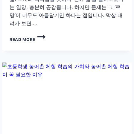
는 열망, 충분히 공감됩니다. 하지만 문제는 그 ‘로
망’이 너무도 아름답기만 하다는 점입니다. 막상 내
려가 보면,…
귀
READ MORE
농
전
반
드
시
알
아
야
할
현
실
팩
트,
초
보